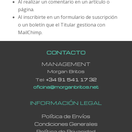
Al realizar un comentario en un artículo o
página.
Al inscribirte en un formulario de suscripción
o un boletín que el Titular gestiona con
MailChimp.
CONTACTO
MANAGEMENT
Morgan Britos
Tel:
+34 91 541 17 32
oficina@morganbritos.net
INFORMACIÓN LEGAL
Política de Envíos
Condiciones Generales
Política de Privacidad